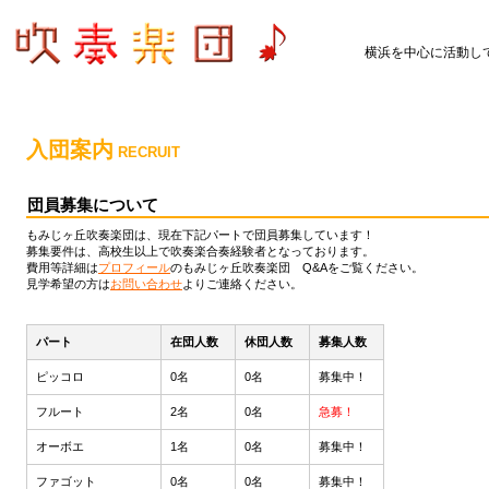
横浜を中心に活動し
入団案内
RECRUIT
団員募集について
もみじヶ丘吹奏楽団は、現在下記パートで団員募集しています！
募集要件は、高校生以上で吹奏楽合奏経験者となっております。
費用等詳細は
プロフィール
のもみじヶ丘吹奏楽団 Q&Aをご覧ください。
見学希望の方は
お問い合わせ
よりご連絡ください。
パート
在団人数
休団人数
募集人数
ピッコロ
0名
0名
募集中！
フルート
2名
0名
急募！
オーボエ
1名
0名
募集中！
ファゴット
0名
0名
募集中！